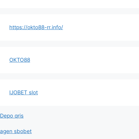
https://okto88-rr.info/
OKTO88
IJOBET slot
Depo qris
agen sbobet