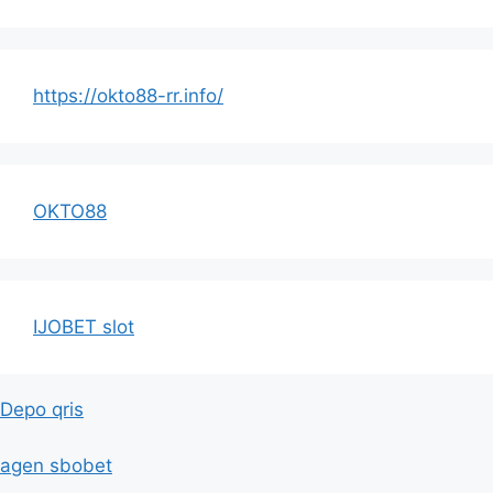
https://okto88-rr.info/
OKTO88
IJOBET slot
Depo qris
agen sbobet