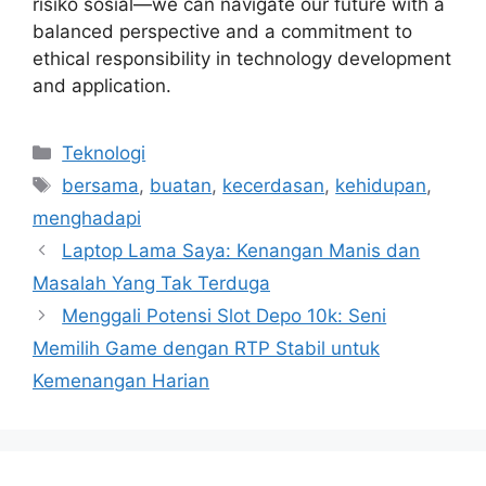
risiko sosial—we can navigate our future with a
balanced perspective and a commitment to
ethical responsibility in technology development
and application.
Categories
Teknologi
Tags
bersama
,
buatan
,
kecerdasan
,
kehidupan
,
menghadapi
Laptop Lama Saya: Kenangan Manis dan
Masalah Yang Tak Terduga
Menggali Potensi Slot Depo 10k: Seni
Memilih Game dengan RTP Stabil untuk
Kemenangan Harian