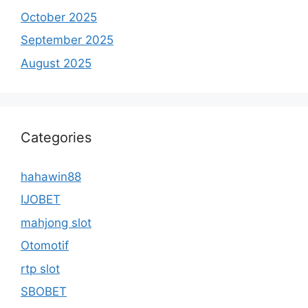
October 2025
September 2025
August 2025
Categories
hahawin88
IJOBET
mahjong slot
Otomotif
rtp slot
SBOBET