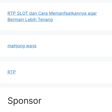
RTP SLOT dan Cara Memanfaatkannya agar
Bermain Lebih Tenang
mahjong ways
RTP
Sponsor