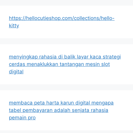
https://hellocutieshop.com/collections/hello-
kitty
menyingkap rahasia di balik layar kaca strategi
cerdas menaklukkan tantangan mesin slot
digital
membaca peta harta karun digital mengapa
tabel pembayaran adalah senjata rahasia
pemain pro