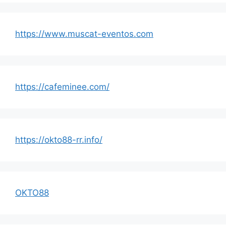
https://www.muscat-eventos.com
https://cafeminee.com/
https://okto88-rr.info/
OKTO88