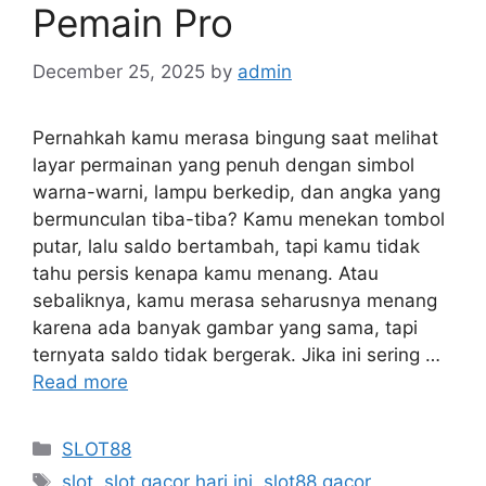
Pemain Pro
December 25, 2025
by
admin
Pernahkah kamu merasa bingung saat melihat
layar permainan yang penuh dengan simbol
warna-warni, lampu berkedip, dan angka yang
bermunculan tiba-tiba? Kamu menekan tombol
putar, lalu saldo bertambah, tapi kamu tidak
tahu persis kenapa kamu menang. Atau
sebaliknya, kamu merasa seharusnya menang
karena ada banyak gambar yang sama, tapi
ternyata saldo tidak bergerak. Jika ini sering …
Read more
Categories
SLOT88
Tags
slot
,
slot gacor hari ini
,
slot88 gacor