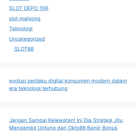
SLOT DEPO 10K
slot mahjong
Teknologi
Uncategorized
SLOT88
evolusi perilaku digital konsumen modern dalam
era teknologi terhubung
Jangan Sampai Kelewatan! Ini Dia Strategi Jitu
Mengambil Untung dari Okto88 Banjir Bonus