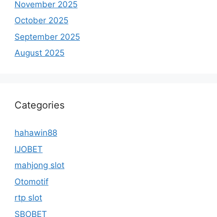
November 2025
October 2025
September 2025
August 2025
Categories
hahawin88
IJOBET
mahjong slot
Otomotif
rtp slot
SBOBET