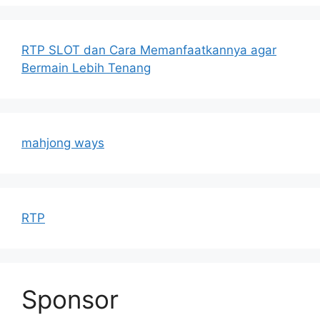
RTP SLOT dan Cara Memanfaatkannya agar
Bermain Lebih Tenang
mahjong ways
RTP
Sponsor