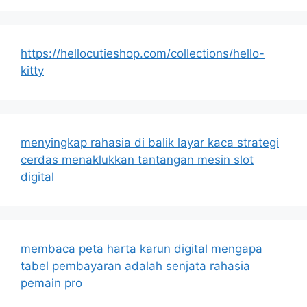
https://hellocutieshop.com/collections/hello-
kitty
menyingkap rahasia di balik layar kaca strategi
cerdas menaklukkan tantangan mesin slot
digital
membaca peta harta karun digital mengapa
tabel pembayaran adalah senjata rahasia
pemain pro