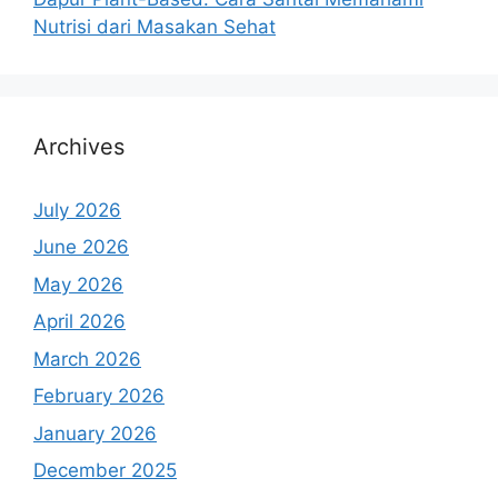
Nutrisi dari Masakan Sehat
Archives
July 2026
June 2026
May 2026
April 2026
March 2026
February 2026
January 2026
December 2025