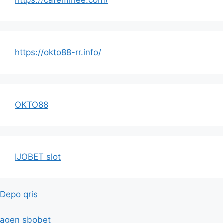
https://cafeminee.com/
https://okto88-rr.info/
OKTO88
IJOBET slot
Depo qris
agen sbobet